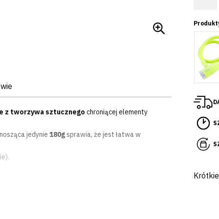
Produkt
twie
D
ie z tworzywa sztucznego
chroniącej elementy
S
osząca jedynie
180g
sprawia, że jest łatwa w
S
e).
Krótki