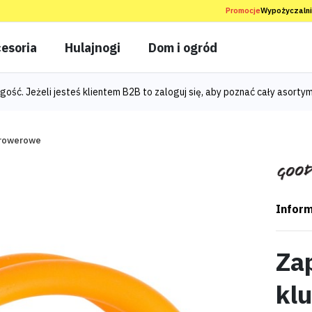
Promocje
Wypożyczaln
esoria
Hulajnogi
Dom i ogród
gość. Jeżeli jesteś klientem B2B to
zaloguj się
, aby poznać cały asortym
 rowerowe
Inform
Za
kl