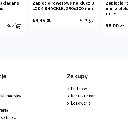
 składane
Zapięcie rowerowe na klucz U
Zapięcie 
me,
LOCK SHACKLE, 290x100 mm
mm z blok
CITY
64,49 zł
Kup
58,00 zł
Kup
cje
Zakupy
Płatności
eklamacyjny
Kontakt z nami
Logowanie
rania
ywatności