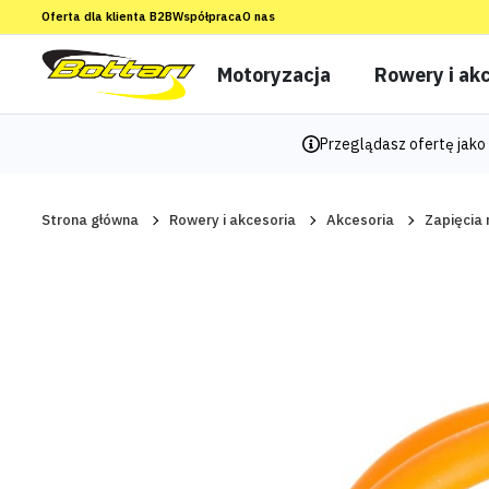
Oferta dla klienta B2B
Współpraca
O nas
Motoryzacja
Rowery i akc
Przeglądasz ofertę jako 
Strona główna
Rowery i akcesoria
Akcesoria
Zapięcia