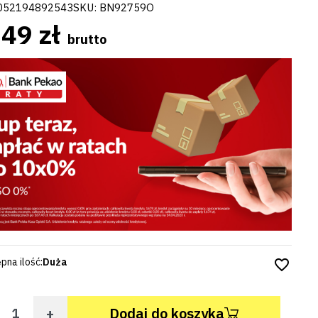
052194892543
SKU:
BN92759O
49 zł
brutto
pna ilość:
Duża
favorite_border
+
Dodaj do koszyka