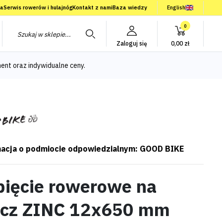
ia
Serwis rowerów i hulajnóg
Kontakt z nami
Baza wiedzy
English
0
Zaloguj się
0,00 zł
ent oraz indywidualne ceny.
acja o podmiocie odpowiedzialnym: GOOD BIKE
pięcie rowerowe na
ucz ZINC 12x650 mm