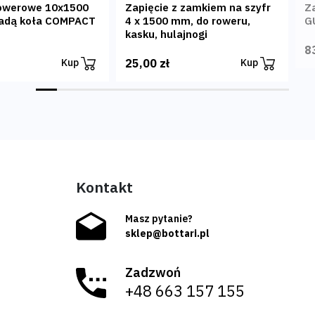
rowerowe 10x1500
Zapięcie z zamkiem na szyfr
Z
adą koła COMPACT
4 x 1500 mm, do roweru,
G
kasku, hulajnogi
8
25,00 zł
Kup
Kup
Kontakt
Masz pytanie?
sklep@bottari.pl
Zadzwoń
+48 663 157 155