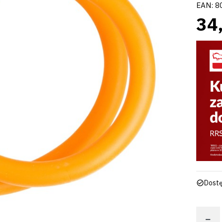
EAN:
8
34,
Dostę
−