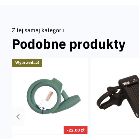
solidne wykonanie,
wyrazisty kolor.
Z tej samej kategorii
Podobne produkty
Wyprzedaż!
Poprzedni
-22,00 zł