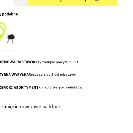
y podobne
ARMOWA DOSTAWA
Przy zakupie powyżej 300 zł
ZYBKA WYSYŁKA
Realizacja do 3 dni roboczych
ZEROKI ASORTYMENT
Ponad 5 tysięcy produktów
e zapięcie rowerowe na klucz