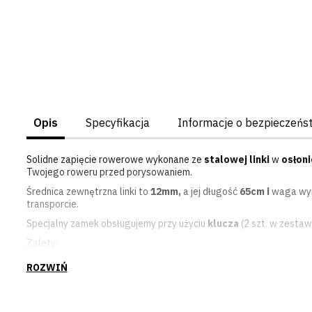
Opis
Specyfikacja
Informacje o bezpieczeńs
Solidne zapięcie rowerowe wykonane ze
stalowej linki
w
osłon
Twojego roweru przed porysowaniem.
Średnica zewnętrzna linki to
12mm,
a jej długość
65cm i
waga wyn
transporcie.
Specjalny zamek obsługujemy przy użyciu
klucza
(2 szt. w zestawi
Zalety:
atrakcyjna cena,
niska waga 180g
średnica linki 12 mm,
długość linki 650 mm,