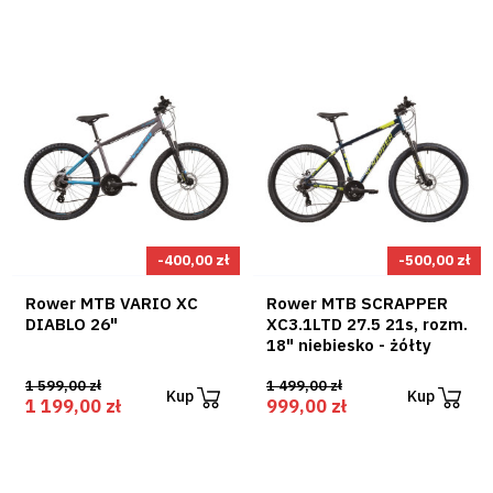
-400,00 zł
-500,00 zł
Rower MTB VARIO XC
Rower MTB SCRAPPER
DIABLO 26"
XC3.1LTD 27.5 21s, rozm.
18" niebiesko - żółty
1 599,00 zł
1 499,00 zł
Kup
Kup
1 199,00 zł
999,00 zł