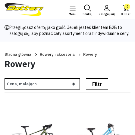
0
Menu
Szukaj
Zaloguj się
0,00 zł
Przeglądasz ofertę jako gość. Jeżeli jesteś klientem B2B to
zaloguj się
, aby poznać cały asortyment oraz indywidualne ceny.
Strona główna
Rowery i akcesoria
Rowery
Rowery
Filtr