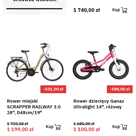
1 740,00 zł
Kup
-531,00 zł
-580,00 zł
Rower miejski
Rower dziecięcy Ganaz
SCRAPPER RAILWAY 3.0
Ultralight 14", różowy
28'', D48cm/19"
1 730,00 zł
1 680,00 zł
Kup
Kup
1 199,00 zł
1 100,00 zł