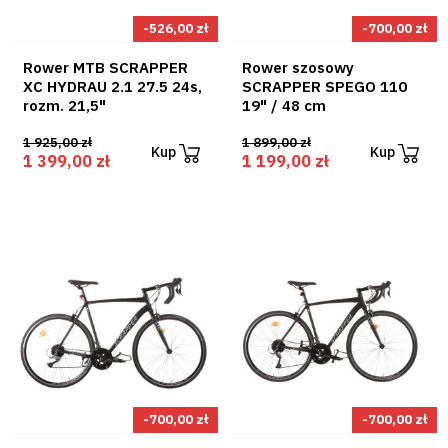
-526,00 zł
-700,00 zł
Rower MTB SCRAPPER
Rower szosowy
XC HYDRAU 2.1 27.5 24s,
SCRAPPER SPEGO 110
rozm. 21,5"
19" / 48 cm
1 925,00 zł
1 899,00 zł
Kup
Kup
1 399,00 zł
1 199,00 zł
-700,00 zł
-700,00 zł