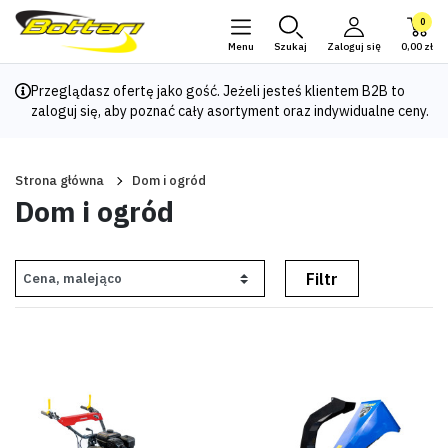
0
Menu
Szukaj
Zaloguj się
0,00 zł
Przeglądasz ofertę jako gość. Jeżeli jesteś klientem B2B to
zaloguj się
, aby poznać cały asortyment oraz indywidualne ceny.
Strona główna
Dom i ogród
Dom i ogród
Filtr