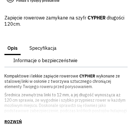
Ponad 5 tysięcy produktów
Zapięcie rowerowe zamykane na szyfr
CYPHER
długości
120cm.
Opis
Specyfikacja
Informacje o bezpieczeństwie
Kompaktowe i lekkie zapięcie rowerowe
CYPHER
wykonane ze
stalowej linki w osłonie z tworzywa sztucznego chroniącej
elementy Twojego roweru przed porysowaniem.
Średnica zewnętrzna linki to 12 mm, a jej długość wynosząca aż
120 cm sprawia, że wygodnie i szybko przypniesz rower w każdym
możliwym miejscu. Doskonale sprawdzi się również jako
podstawowe zabezpieczenie, podczas krótkich postojów hulajnogi
elektrycznej.
Specjalny zamek obsługujemy przy użyciu 4 cyfrowego szyfru,
który możemy samodzielnie zmienić.