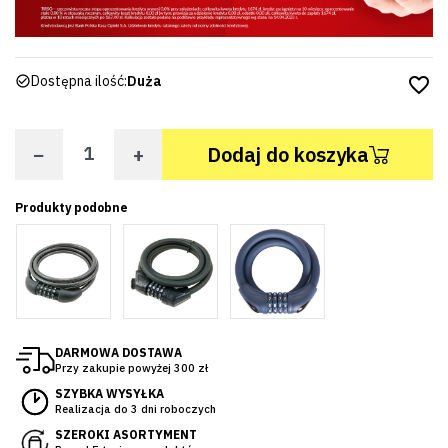
Dostępna ilość:
Duża
favorite_border
−
+
Dodaj do koszyka
Produkty podobne
DARMOWA DOSTAWA
Przy zakupie powyżej 300 zł
SZYBKA WYSYŁKA
Realizacja do 3 dni roboczych
SZEROKI ASORTYMENT