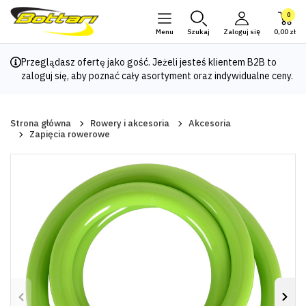
0
Menu
Szukaj
Zaloguj się
0,00 zł
Przeglądasz ofertę jako gość. Jeżeli jesteś klientem B2B to
zaloguj się
, aby poznać cały asortyment oraz indywidualne ceny.
Strona główna
Rowery i akcesoria
Akcesoria
Zapięcia rowerowe
Poprzedni
Nas