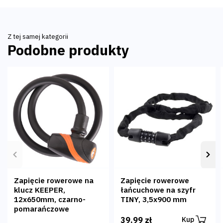
Zalety:
• atrakcyjna cena,
Z tej samej kategorii
• średnica linki 12 mm,
Podobne produkty
• długość linki 1200 mm,
• solidne wykonanie,
• elegancki kolor
Poprzedni
Nas
Zapięcie rowerowe na
Zapięcie rowerowe
klucz KEEPER,
łańcuchowe na szyfr
12x650mm, czarno-
TINY, 3,5x900 mm
pomarańczowe
39,99 zł
Kup