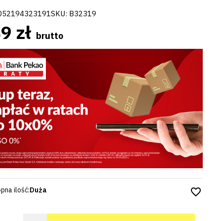
052194323191
SKU:
B32319
9 zł
brutto
pna ilość:
Duża
favorite_border