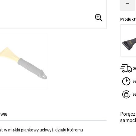
−
Produkt
D
S
S
twie
Poręcz
samoch
st w miękki piankowy uchwyt, dzięki któremu