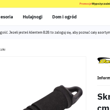
Promocje
Wypożyczaln
esoria
Hulajnogi
Dom i ogród
gość. Jeżeli jesteś klientem B2B to
zaloguj się
, aby poznać cały asortym
czki
Inform
Sk
cm