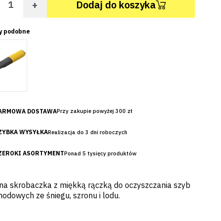
+
Dodaj do koszyka
y podobne
ARMOWA DOSTAWA
Przy zakupie powyżej 300 zł
ZYBKA WYSYŁKA
Realizacja do 3 dni roboczych
ZEROKI ASORTYMENT
Ponad 5 tysięcy produktów
na skrobaczka z miękką rączką do oczyszczania szyb
odowych ze śniegu, szronu i lodu.