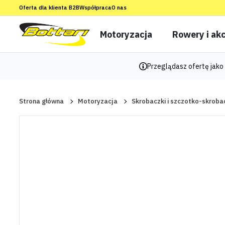
Oferta dla klienta B2B
Współpraca
O nas
Motoryzacja
Rowery i akc
Przeglądasz ofertę jako 
Strona główna
Motoryzacja
Skrobaczki i szczotko-skroba