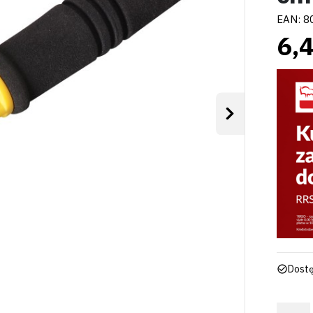
EAN:
8
6,4
Następny
Dostę