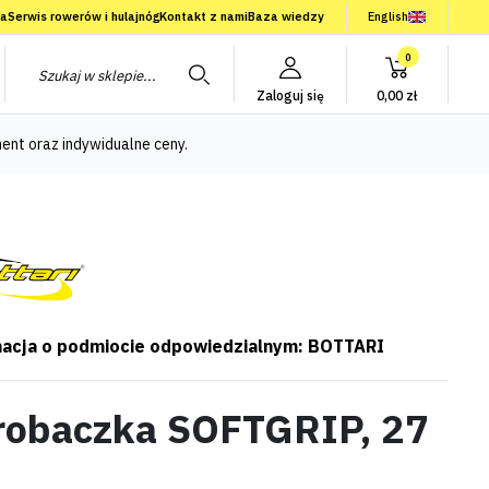
ia
Serwis rowerów i hulajnóg
Kontakt z nami
Baza wiedzy
English
0
Zaloguj się
0,00 zł
ent oraz indywidualne ceny.
acja o podmiocie odpowiedzialnym: BOTTARI
robaczka SOFTGRIP, 27