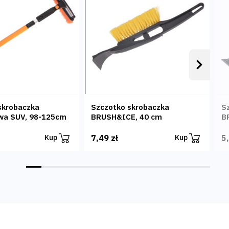
Następ
skrobaczka
Szczotko skrobaczka
S
wa SUV, 98-125cm
BRUSH&ICE, 40 cm
B
7,49 zł
5
Kup
Kup