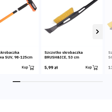
Następ
skrobaczka
Szczotko skrobaczka
S
wa SUV, 98-125cm
BRUSH&ICE, 53 cm
S
5,99 zł
1
Kup
Kup