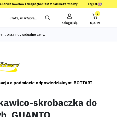
ia
Serwis rowerów i hulajnóg
Kontakt z nami
Baza wiedzy
English
0
Zaloguj się
0,00 zł
ent oraz indywidualne ceny.
acja o podmiocie odpowiedzialnym: BOTTARI
kawico-skrobaczka do
yb, GUANTO