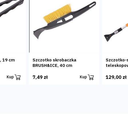
, 19 cm
Szczotko skrobaczka
Szczotko-
BRUSH&ICE, 40 cm
teleskopo
7,49 zł
129,00 zł
Kup
Kup