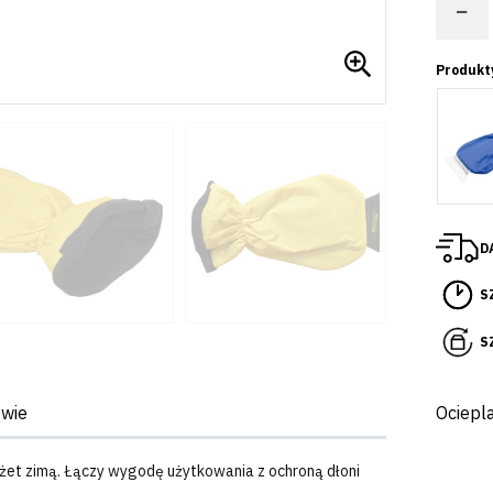
−
Produkt
D
S
S
twie
Ociepl
żet zimą. Łączy wygodę użytkowania z ochroną dłoni