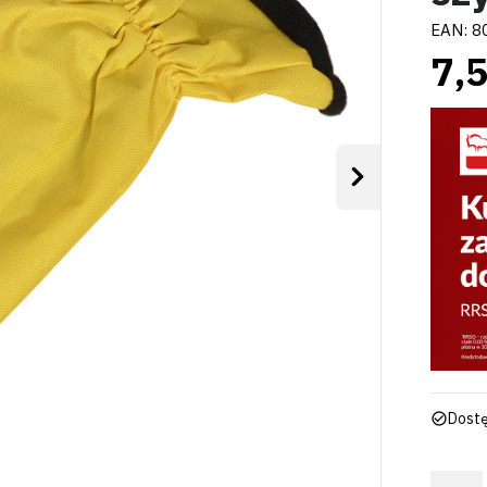
EAN:
8
7,5
Następny
Dostę