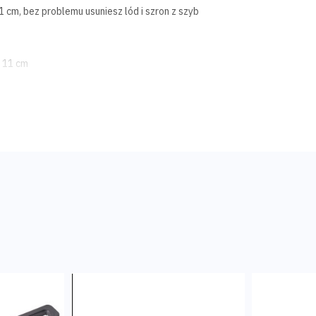
cm, bez problemu usuniesz lód i szron z szyb
 11 cm
o i komfort
śniegiem
odka