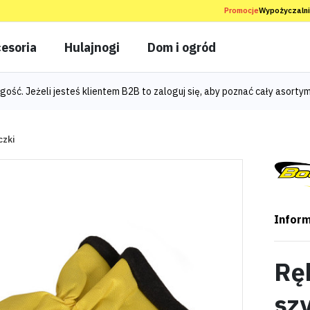
Promocje
Wypożyczaln
esoria
Hulajnogi
Dom i ogród
gość. Jeżeli jesteś klientem B2B to
zaloguj się
, aby poznać cały asortym
czki
Inform
Rę
sz