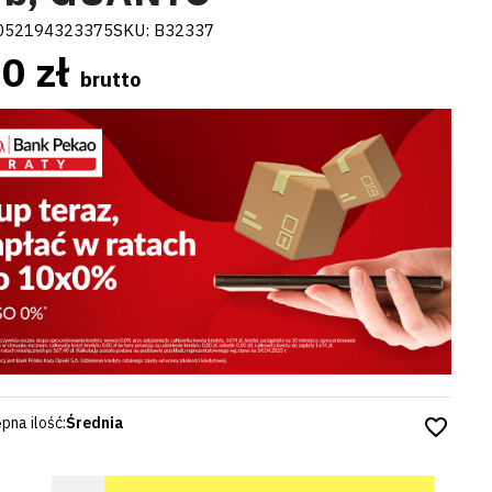
052194323375
SKU:
B32337
0 zł
brutto
pna ilość:
Średnia
favorite_border