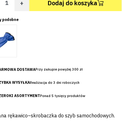
+
Dodaj do koszyka
y podobne
ARMOWA DOSTAWA
Przy zakupie powyżej 300 zł
ZYBKA WYSYŁKA
Realizacja do 3 dni roboczych
ZEROKI ASORTYMENT
Ponad 5 tysięcy produktów
ana rękawico–skrobaczka do szyb samochodowych.