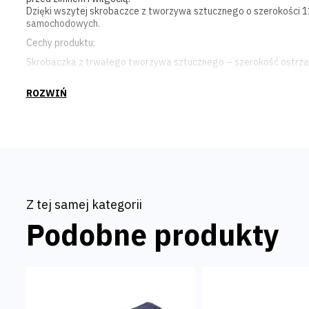
Dzięki wszytej skrobaczce z tworzywa sztucznego o szerokości 11 
samochodowych.
Cechy produktu:
Skrobaczka z trwałego tworzywa sztucznego – szerokość ostrza
Rękawica obszyta wewnątrz miękkim materiałem – zapewnia ciepł
Wierzchni materiał poliestrowy – skutecznie chroni przed wodą i 
Elastyczny mankiet – zapobiega przedostawaniu się zimna do śr
Kolor: żółty (z czarnym obszyciem)
Z tej samej kategorii
Podobne produkty