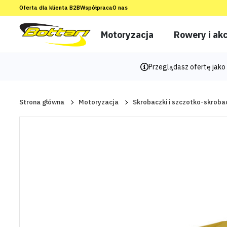
Oferta dla klienta B2B
Współpraca
O nas
Motoryzacja
Rowery i akc
Przeglądasz ofertę jako 
Strona główna
Motoryzacja
Skrobaczki i szczotko-skroba