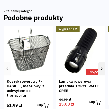
Z tej samej kategorii
Podobne produkty
Wyprzedaż!
Poprzedni
Nas
-19,99 zł
Koszyk rowerowy F-
Lampka rowerowa
BASKET, metalowy, z
przednia TORCH WATT
uchwytem do
CREE
transportu
44,99 zł
Kup
25,00 zł
51,99 zł
Kup