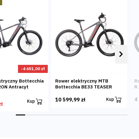
Następ
-4 651,00 zł
ktryczny Bottecchia
Rower elektryczny MTB
R
ON Antracyt
Bottecchia BE33 TEASER
R
4
10 599,99 zł
Kup
Kup
zł