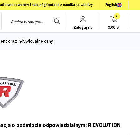
ia
Serwis rowerów i hulajnóg
Kontakt z nami
Baza wiedzy
English
0
Zaloguj się
0,00 zł
ent oraz indywidualne ceny.
acja o podmiocie odpowiedzialnym: R.EVOLUTION