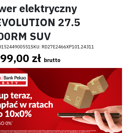
wer elektryczny
EVOLUTION 27.5
00RM SUV
015244900551
SKU:
RD27E2466XP101.24311
99,00 zł
brutto