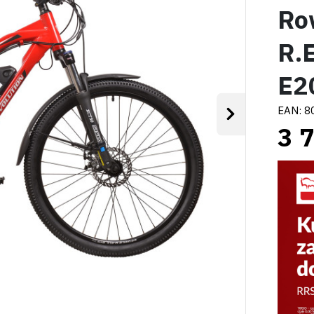
Ro
R.
E2
EAN:
8
Następny
3 7