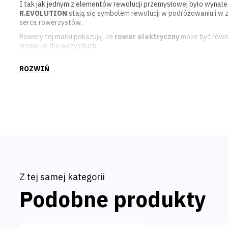
I tak jak jednym z elementów rewolucji przemysłowej było wynale
R.EVOLUTION
stają się symbolem rewolucji w podróżowaniu i w z
serca rowerzystów.
Rowery tej marki pokazują, że
rower elektryczny
może być równo
niemalże dla wszystkich.
Ponadto szeroki wybór różnych rodzajów rowerów sprawia, że k
potrzeb.
R.EVOLUTION
E200RM SUV
to zwinny, górski rower elektryczny 
hamulcami tarczowymi, które zapewnią
komfort i bezpieczeńs
Posiada on też podpórkę, błotniki i tylny bagażnik co jeszcze bar
Napęd elektryczny roweru oparto na silniku bezszczotkowym
w t
13 Ah
, co pozwoli na przejechanie
aż do 60 kilometrów!
Co warto również podkreślić, producent rowerów
R.EVOLUTION
również części elektryczne - W TYM BATERIĘ!
Z tej samej kategorii
Podobne produkty