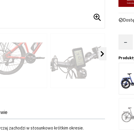
Dostę
−
Następny
Produkt
twie
czaj zachodzi w stosunkowo krótkim okresie.