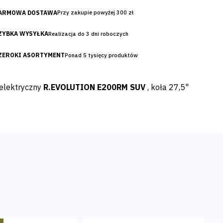
ARMOWA DOSTAWA
Przy zakupie powyżej 300 zł
ZYBKA WYSYŁKA
Realizacja do 3 dni roboczych
ZEROKI ASORTYMENT
Ponad 5 tysięcy produktów
elektryczny
R.EVOLUTION
E200RM SUV
, koła 27,5"