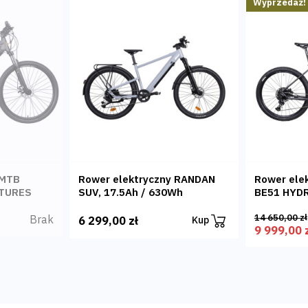
Wyprzedaż!
 MTB
Rower elektryczny RANDAN
Rower ele
TURES
SUV, 17.5Ah / 630Wh
BE51 HYDR
14 650,00 zł
Brak
6 299,00 zł
Kup
9 999,00 