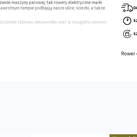
zienie maszyny parowej, tak rowery elektryczne marki
awrotnym tempie podbijają nasze ulice, ścieżki, a także
D
S
cześnie stylowy, niezawodny oraz w osiągalny cenowo
S
ażdy znajdzie model dopasowany w 100% do swoich
na kołach o
średnicy 27,5"
, z przednią amortyzacją i
Rower 
two
podróży w każdych warunkach.
dziej podnosi jego walory użytkowe!
ylnej piaście
oraz baterii litowo - jonowej o pojemności
udziela na nie
2 letniej gwarancji, obejmującej