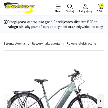
0
Menu
Szukaj
Zaloguj się
0,00 zł
Przeglądasz ofertę jako gość. Jeżeli jesteś klientem B2B to
zaloguj się
, aby poznać cały asortyment oraz indywidualne ceny.
Strona główna
Rowery i akcesoria
Rowery elektryczne
Poprzedni
Nas