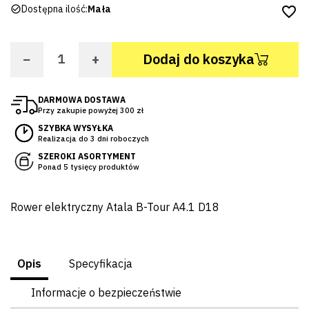
Dostępna ilość:
Mała
favorite_border
−
+
Dodaj do koszyka
DARMOWA DOSTAWA
Przy zakupie powyżej 300 zł
SZYBKA WYSYŁKA
Realizacja do 3 dni roboczych
SZEROKI ASORTYMENT
Ponad 5 tysięcy produktów
Rower elektryczny Atala B-Tour A4.1 D18
Opis
Specyfikacja
Informacje o bezpieczeństwie