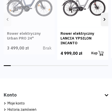
Poprzedni
Nas
Rower elektryczny
Rower elektryczny
Urban PRO 24"
LANCIA YPSILON
INCANTO
Brak
3 499,00 zł
4 999,00 zł
Kup
Konto
Moje konto
Historia zamówień