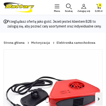
0
Menu
Szukaj
Zaloguj się
0,00 zł
Przeglądasz ofertę jako gość. Jeżeli jesteś klientem B2B to
zaloguj się
, aby poznać cały asortyment oraz indywidualne ceny.
Strona główna
Motoryzacja
Elektronika samochodowa
Poprzedni
Nas