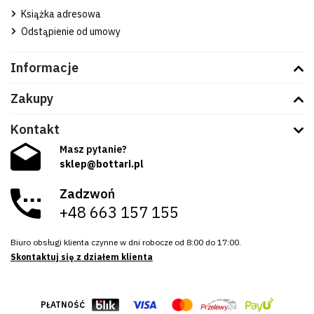
Pomoc w szybkim odparowywaniu szyb
Książka adresowa
Odstąpienie od umowy
Łatwa obsługa i kompaktowy rozmiar
Zadbaj o komfort jazdy w każdą pogodę. Zamów nagrzewnicę
CYCLONE 12V–150W już teraz.
Informacje
Zakupy
Kontakt
Masz pytanie?
sklep@bottari.pl
Zadzwoń
+48 663 157 155
Biuro obsługi klienta czynne w dni robocze od 8:00 do 17:00.
Skontaktuj się z działem klienta
PŁATNOŚĆ