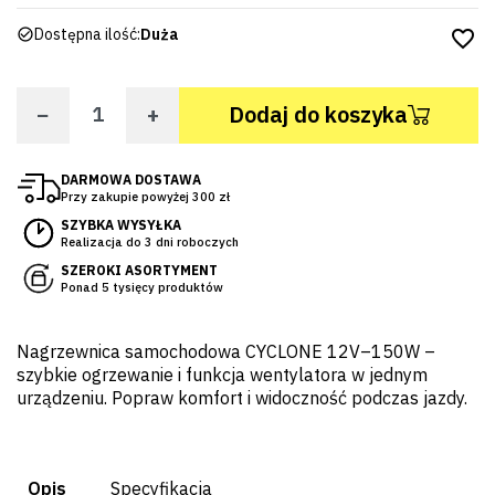
Dostępna ilość:
Duża
favorite_border
−
+
Dodaj do koszyka
DARMOWA DOSTAWA
Przy zakupie powyżej 300 zł
SZYBKA WYSYŁKA
Realizacja do 3 dni roboczych
SZEROKI ASORTYMENT
Ponad 5 tysięcy produktów
Nagrzewnica samochodowa CYCLONE 12V–150W –
szybkie ogrzewanie i funkcja wentylatora w jednym
urządzeniu. Popraw komfort i widoczność podczas jazdy.
Opis
Specyfikacja