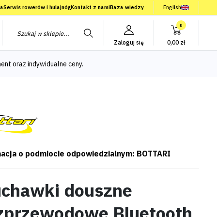
ia
Serwis rowerów i hulajnóg
Kontakt z nami
Baza wiedzy
English
0
Zaloguj się
0,00 zł
ent oraz indywidualne ceny.
acja o podmiocie odpowiedzialnym: BOTTARI
uchawki douszne
zprzewodowe Bluetooth