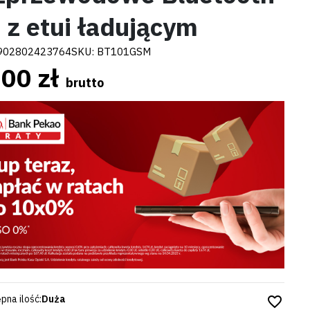
 z etui ładującym
902802423764
SKU:
BT101GSM
00 zł
brutto
pna ilość:
Duża
favorite_border