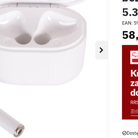
5.3
EAN:
5
58,
Następny
Dostę