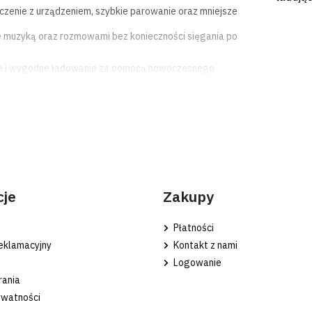
ączenie z urządzeniem, szybkie parowanie oraz mniejsze
 muzyką oraz rozmowami bez konieczności sięgania po
kie i wygodne ładowanie za pomocą nowoczesnego
zmowy telefoniczne.
na prezent.
cje
Zakupy
Płatności
eklamacyjny
Kontakt z nami
Logowanie
design i wygodę użytkowania. Proponowany model to
rania
ywatności