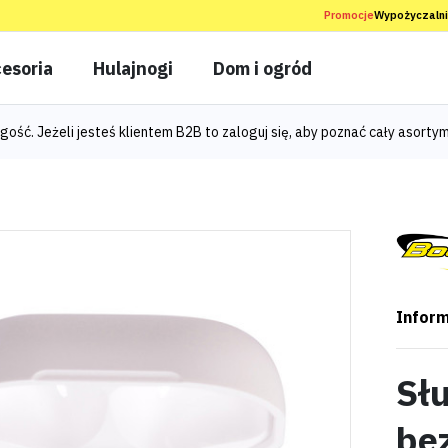
Promocje
Wypożyczaln
esoria
Hulajnogi
Dom i ogród
gość. Jeżeli jesteś klientem B2B to
zaloguj się
, aby poznać cały asortym
Inform
Sł
be