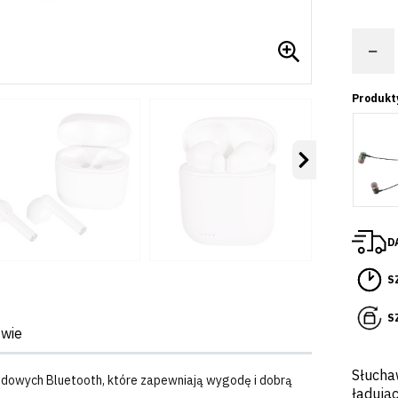
−
Produkt
Następny
D
S
S
twie
Słucha
dowych Bluetooth, które zapewniają wygodę i dobrą
ładują