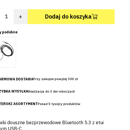
+
Dodaj do koszyka
y podobne
ARMOWA DOSTAWA
Przy zakupie powyżej 300 zł
ZYBKA WYSYŁKA
Realizacja do 3 dni roboczych
ZEROKI ASORTYMENT
Ponad 5 tysięcy produktów
wki douszne bezprzewodowe Bluetooth 5.3 z etui
cym USB-C