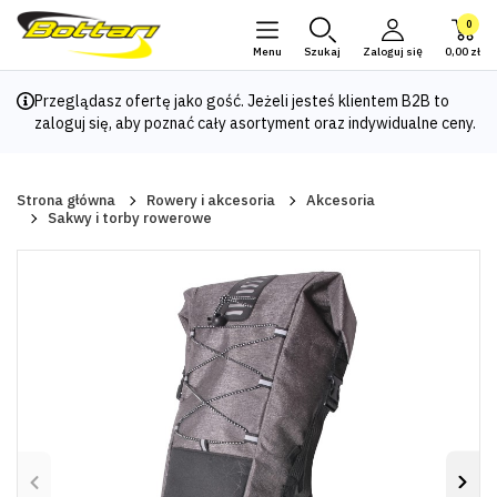
0
Menu
Szukaj
Zaloguj się
0,00 zł
Przeglądasz ofertę jako gość. Jeżeli jesteś klientem B2B to
zaloguj się
, aby poznać cały asortyment oraz indywidualne ceny.
Strona główna
Rowery i akcesoria
Akcesoria
Sakwy i torby rowerowe
Poprzedni
Nas