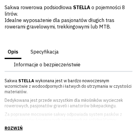
Sakwa rowerowa podsiodłowa
STELLA
o pojemności 8
litrów.
Idealne wyposażenie dla pasjonatów długich tras
rowerami gravelowymi, trekkingowymi lub MTB.
Opis
Specyfikacja
Informacje o bezpieczeństwie
Sakwa
STELLA
wykonana jest w bardzo nowoczesnym
wzornictwie z wodoodpornych i łatwych do utrzymania w czystości
materiałów.
Dedykowana jest przede wszystkim dla miłośników wycieczek
rowerowych, pasjonatów graveli i amatorów bikepackingu.
Za poprawne mocowanie sakwy odpowiada system pasków z
rzepem i pasów ściągających zapinanych na solidne klamry.
Główna komora o pojemności 8 litrów zamykana jest poprzez
zrolowanie zabezpieczonego rzepem materiału i spięcie klamrami.