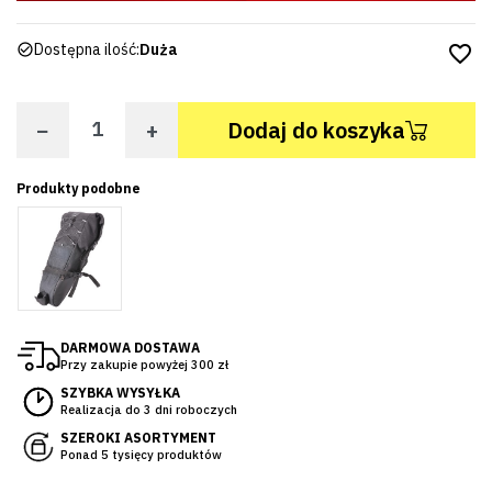
Dostępna ilość:
Duża
favorite_border
−
+
Dodaj do koszyka
Produkty podobne
DARMOWA DOSTAWA
Przy zakupie powyżej 300 zł
SZYBKA WYSYŁKA
Realizacja do 3 dni roboczych
SZEROKI ASORTYMENT
Ponad 5 tysięcy produktów