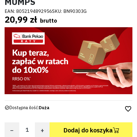
MUMPS
EAN:
8052194892956
SKU:
BN90303G
20,99 zł
brutto
Dostępna ilość:
Duża
favorite_border
−
+
Dodaj do koszyka