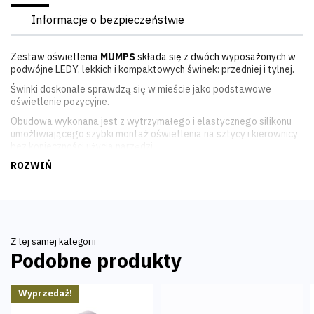
Informacje o bezpieczeństwie
Zestaw oświetlenia
MUMPS
składa się z dwóch wyposażonych w
podwójne LEDY, lekkich i kompaktowych świnek: przedniej i tylnej.
Świnki doskonale sprawdzą się w mieście jako podstawowe
oświetlenie pozycyjne.
Obudowa wykonana jest z wytrzymałego i elastycznego silikonu
umożliwiającego szybki montaż oświetlenia na sztycy i kierownicy
bez konieczności użycia narzędzi.
Lampki zasilane są dołączonymi do zestawu bateriami CR2032.
Zestaw dostępny jest w kilku wersjach kolorystycznych!
Z tej samej kategorii
Podobne produkty
Wyprzedaż!