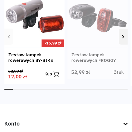
Poprzedni
Nas
-15,99 zł
Zestaw lampek
Zestaw lampek
rowerowych BY-BIKE
rowerowych FROGGY
32,99 zł
Brak
52,99 zł
Kup
17,00 zł
Konto