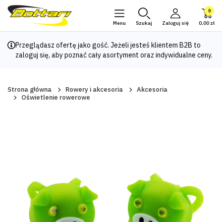
0
Menu
Szukaj
Zaloguj się
0,00 zł
Przeglądasz ofertę jako gość. Jeżeli jesteś klientem B2B to
zaloguj się
, aby poznać cały asortyment oraz indywidualne ceny.
Strona główna
Rowery i akcesoria
Akcesoria
Oświetlenie rowerowe