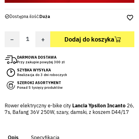
Dostępna ilość:
Duża
favorite_border
−
+
Dodaj do koszyka
DARMOWA DOSTAWA
Przy zakupie powyżej 300 zł
SZYBKA WYSYŁKA
Realizacja do 3 dni roboczych
SZEROKI ASORTYMENT
Ponad 5 tysięcy produktów
Rower elektryczny e-bike city
Lancia Ypsilon Incanto
26,
7s, Bafang 36V 250W, szary, damski, z koszem D44/17
Opis
Specyfikacja