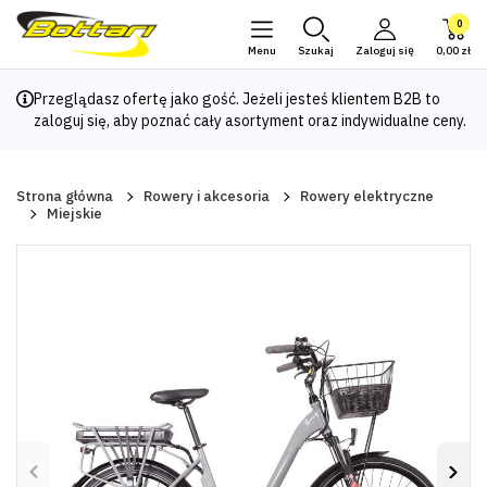
0
Menu
Szukaj
Zaloguj się
0,00 zł
Przeglądasz ofertę jako gość. Jeżeli jesteś klientem B2B to
zaloguj się
, aby poznać cały asortyment oraz indywidualne ceny.
Strona główna
Rowery i akcesoria
Rowery elektryczne
Miejskie
Poprzedni
Nas