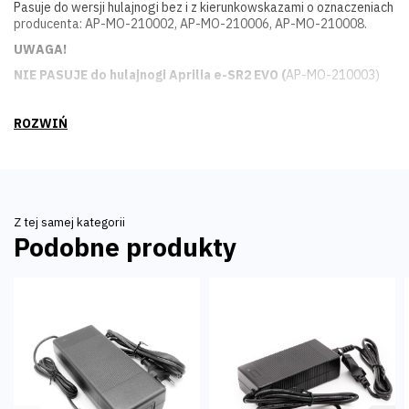
Pasuje do wersji hulajnogi bez i z kierunkowskazami o oznaczeniach
producenta: AP-MO-210002, AP-MO-210006, AP-MO-210008.
UWAGA!
NIE PASUJE do hulajnogi Aprilia e-SR2 EVO (
AP-MO-210003)
Z tej samej kategorii
Podobne produkty