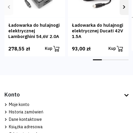
Poprzedni
Nas
Ładowarka do hulajnogi
Ładowarka do hulajnogi
elektrycznej
elektrycznej Ducati 42V
Lamborghini 54,6V 2.0A
1.5A
278,55 zł
93,00 zł
Kup
Kup
Konto
Moje konto
Historia zamówień
Dane kontaktowe
Książka adresowa