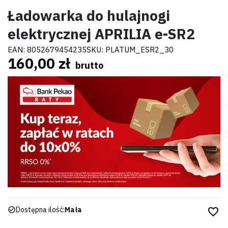
Ładowarka do hulajnogi
elektrycznej APRILIA e-SR2
EAN:
8052679454235
SKU:
PLATUM_ESR2_30
160,00 zł
brutto
Dostępna ilość:
Mała
favorite_border