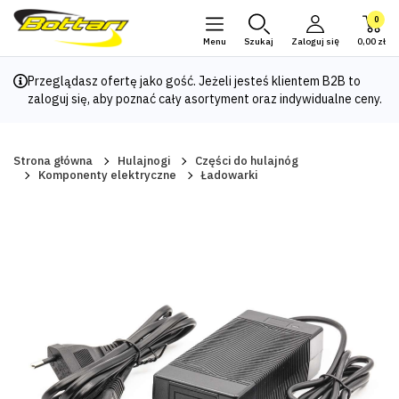
0
Menu
Szukaj
Zaloguj się
0,00 zł
Przeglądasz ofertę jako gość. Jeżeli jesteś klientem B2B to
zaloguj się
, aby poznać cały asortyment oraz indywidualne ceny.
Strona główna
Hulajnogi
Części do hulajnóg
Komponenty elektryczne
Ładowarki