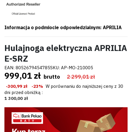
Informacja o podmiocie odpowiedzialnym: APRILIA
Hulajnoga elektryczna APRILIA
E-SRZ
EAN:
8052679454785
SKU:
AP-MO-210005
999,01 zł
brutto
2 299,01 zł
-300,99 zł
-23%
W porównaniu do najniższej ceny z 30
dni przed obniżką :
1 300,00 zł