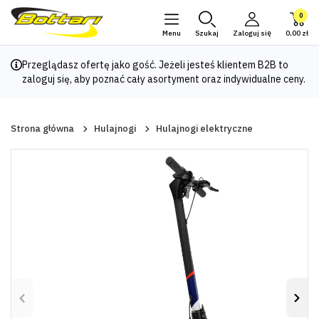
0
Menu
Szukaj
Zaloguj się
0,00 zł
Przeglądasz ofertę jako gość. Jeżeli jesteś klientem B2B to
zaloguj się
, aby poznać cały asortyment oraz indywidualne ceny.
Strona główna
Hulajnogi
Hulajnogi elektryczne
Poprzedni
Nas