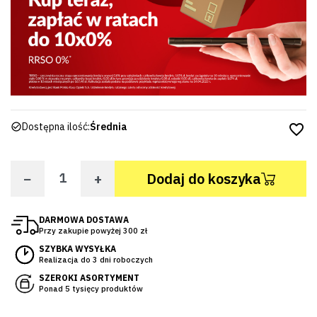
Dostępna ilość:
Średnia
favorite_border
−
+
Dodaj do koszyka
DARMOWA DOSTAWA
Przy zakupie powyżej 300 zł
SZYBKA WYSYŁKA
Realizacja do 3 dni roboczych
SZEROKI ASORTYMENT
Ponad 5 tysięcy produktów