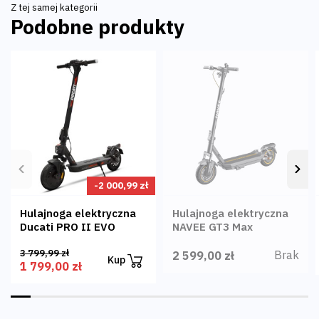
zmierzchu i przy słabym oświetleniu.
Z tej samej kategorii
Podobne produkty
Poprzedni
Nas
-2 000,99 zł
Hulajnoga elektryczna
Hulajnoga elektryczna
Ducati PRO II EVO
NAVEE GT3 Max
3 799,99 zł
Brak
2 599,00 zł
Kup
1 799,00 zł