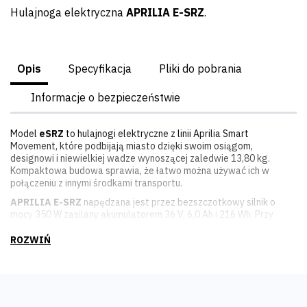
Hulajnoga elektryczna
APRILIA E-SRZ
.
Opis
Specyfikacja
Pliki do pobrania
Informacje o bezpieczeństwie
Model
eSRZ
to hulajnogi elektryczne z linii Aprilia Smart
Movement, które podbijają miasto dzięki swoim osiągom,
designowi i niewielkiej wadze wynoszącej zaledwie 13,80 kg.
Kompaktowa budowa sprawia, że łatwo można używać ich w
połączeniu z innymi środkami transportu.
APRILIA E-SRZ
napędzana jest przez bezszczotkowy silnik o
mocy 350 W zasilany akumulatorem 36 V, 6,0 Ah i 216 Wh. Przy
pełnej pojemności zapewnia on zasięg do 20 km na jednym
ładowaniu.
Opony 8,5” z dętką świetnie amortyzują nierówności i wibracje
wynikające z jazdy po chodnikach i kostce brukowej, pozwalając w
ten sposób zachować większy komfort jazdy.
Przednie i tylne światła LED zapewniają lepszą widoczność po