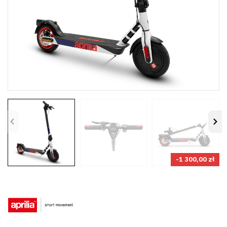
Poprzedni
Na
-1 300,00 zł