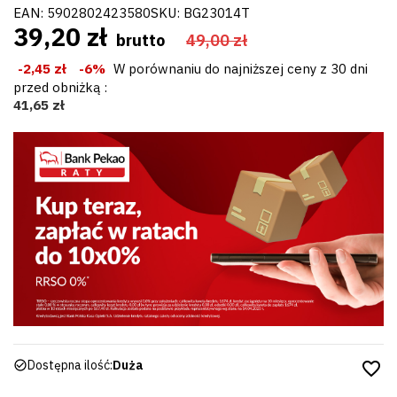
EAN:
5902802423580
SKU:
BG23014T
39,20 zł
brutto
49,00 zł
-2,45 zł
-6%
W porównaniu do najniższej ceny z 30 dni
przed obniżką :
41,65 zł
Dostępna ilość:
Duża
favorite_border