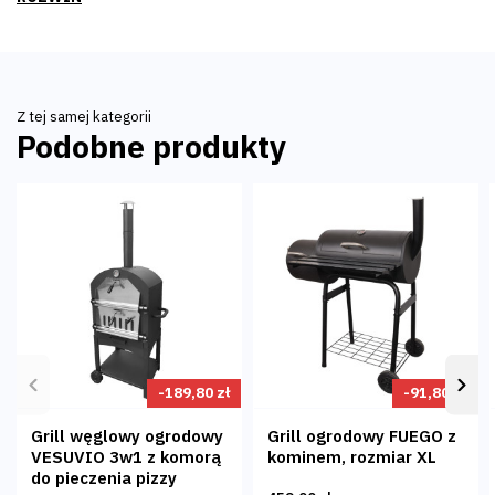
4. Powłoka: emalia proszkowa,
5. Ruszt: chromowany, średnica 36cm,
6. Waga: około 1,17kg
Z tej samej kategorii
Podobne produkty
Poprzedni
-189,80 zł
-91,80 zł
Nas
Grill węglowy ogrodowy
Grill ogrodowy FUEGO z
VESUVIO 3w1 z komorą
kominem, rozmiar XL
do pieczenia pizzy