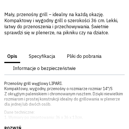
Mały, przenośny grill – idealny na każdą okazję.
Kompaktowy i wygodny grill o szerokości 36 cm. Lekki,
łatwy do przenoszenia i przechowywania. Świetnie
sprawdzi się w plenerze, na pikniku czy na działce.
Opis
Specyfikacja
Pliki do pobrania
Informacje o bezpieczeństwie
Przenośny grill węglowy LIPARI.
Kompaktowy, wygodny, przenośny o rozmiarze rozmiar 14"/S
Z okrągłym paleniskiem i chromowanym rusztem. Dzięki niewielkim
rozmiarom i prostej konstrukcji idealny do grillowania w plenerze
dla jednej lub dwóch osób.
Dane techniczne:
1. Wymiary po zmontowaniu: 36 x 36 x 13cm,
2. Wymiary paleniska: średnica 36 cm, głębokość 4 cm,
3. Grubość blachy: 0.4 mm,