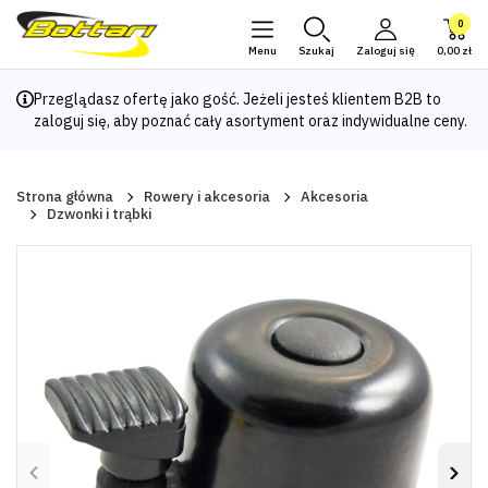
0
Menu
Szukaj
Zaloguj się
0,00 zł
Przeglądasz ofertę jako gość. Jeżeli jesteś klientem B2B to
zaloguj się
, aby poznać cały asortyment oraz indywidualne ceny.
Strona główna
Rowery i akcesoria
Akcesoria
Dzwonki i trąbki
Poprzedni
Nas