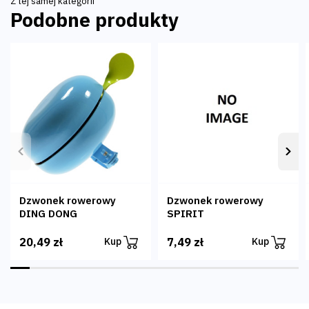
Z tej samej kategorii
Podobne produkty
Poprzedni
Nas
Dzwonek rowerowy
Dzwonek rowerowy
DING DONG
SPIRIT
20,49 zł
7,49 zł
Kup
Kup