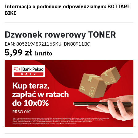
Informacja o podmiocie odpowiedzialnym: BOTTARI
BIKE
Dzwonek rowerowy TONER
EAN:
8052194892116
SKU:
BN88911BC
5,99 zł
brutto