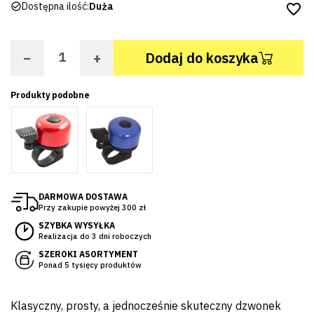
Dostępna ilość:
Duża
favorite_border
−
+
Dodaj do koszyka
Produkty podobne
DARMOWA DOSTAWA
Przy zakupie powyżej 300 zł
SZYBKA WYSYŁKA
Realizacja do 3 dni roboczych
SZEROKI ASORTYMENT
Ponad 5 tysięcy produktów
Klasyczny, prosty, a jednocześnie skuteczny dzwonek