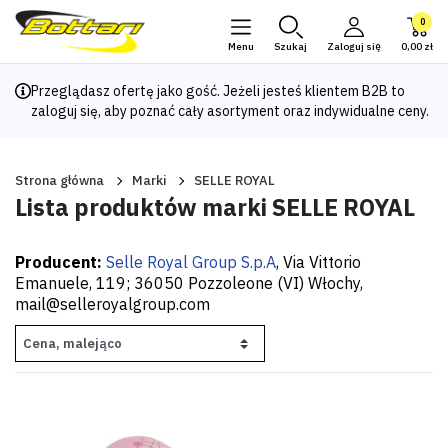
0
Menu
Szukaj
Zaloguj się
0,00 zł
Przeglądasz ofertę jako gość. Jeżeli jesteś klientem B2B to
zaloguj się
, aby poznać cały asortyment oraz indywidualne ceny.
Strona główna
Marki
SELLE ROYAL
Lista produktów marki SELLE ROYAL
Producent:
Selle Royal Group S.p.A
, Via Vittorio
Emanuele, 119; 36050 Pozzoleone (VI) Włochy,
mail@selleroyalgroup.com