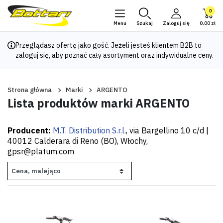
0
Menu
Szukaj
Zaloguj się
0,00 zł
Przeglądasz ofertę jako gość. Jeżeli jesteś klientem B2B to
zaloguj się
, aby poznać cały asortyment oraz indywidualne ceny.
Strona główna
Marki
ARGENTO
Lista produktów marki ARGENTO
Producent:
M.T. Distribution S.r.l.
, via Bargellino 10 c/d |
40012 Calderara di Reno (BO), Włochy,
gpsr@platum.com