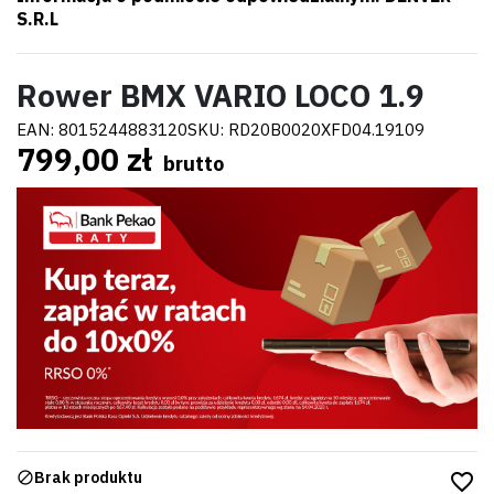
S.R.L
Rower BMX VARIO LOCO 1.9
EAN:
8015244883120
SKU:
RD20B0020XFD04.19109
799,00 zł
brutto
Brak produktu
favorite_border