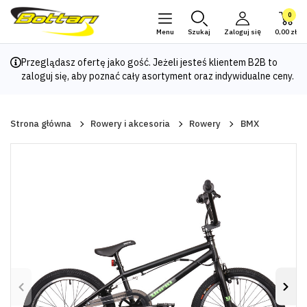
0
Menu
Szukaj
Zaloguj się
0,00 zł
Przeglądasz ofertę jako gość. Jeżeli jesteś klientem B2B to
zaloguj się
, aby poznać cały asortyment oraz indywidualne ceny.
Strona główna
Rowery i akcesoria
Rowery
BMX
Poprzedni
Nas