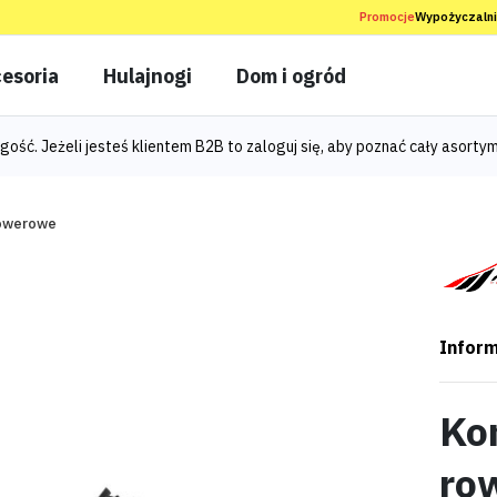
Promocje
Wypożyczaln
esoria
Hulajnogi
Dom i ogród
gość. Jeżeli jesteś klientem B2B to
zaloguj się
, aby poznać cały asortym
rowerowe
Inform
Ko
ro