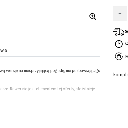
−
D
S
twie
S
wą wersję na niesprzyjającą pogodę, nie pozbawiając go
komple
e. Rower nie jest elementem tej oferty, ale istnieje