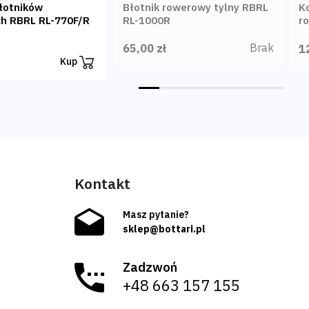
łotników
Błotnik rowerowy tylny RBRL
K
h RBRL RL-770F/R
RL-1000R
r
Brak
65,00 zł
1
Kup
Kontakt
Masz pytanie?
sklep@bottari.pl
Zadzwoń
+48 663 157 155