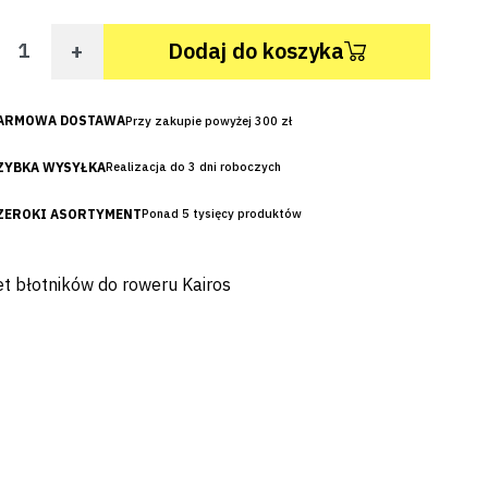
+
Dodaj do koszyka
ARMOWA DOSTAWA
Przy zakupie powyżej 300 zł
ZYBKA WYSYŁKA
Realizacja do 3 dni roboczych
ZEROKI ASORTYMENT
Ponad 5 tysięcy produktów
t błotników do roweru Kairos