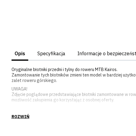
Opis
Specyfikacja
Informacje o bezpieczeńs
Oryginalne błotniki przedni i tylny do roweru MTB Kairos.
Zamontowanie tych błotników zmieni ten model w bardziej użytko
zalet roweru górskiego.
UWAGA!
Zdjęcie poglądowe przedstawiające błotniki zamontowane w rowerz
możliwość zakupienia go korzystając z osobnej oferty.