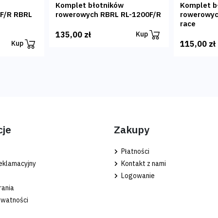
Komplet błotników
Komplet b
F/R RBRL
rowerowych RBRL RL-1200F/R
rowerowyc
race
135,00 zł
Kup
115,00 zł
Kup
cje
Zakupy
Płatności
eklamacyjny
Kontakt z nami
Logowanie
rania
ywatności