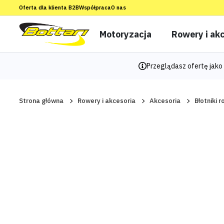
Oferta dla klienta B2B
Współpraca
O nas
Motoryzacja
Rowery i akc
Przeglądasz ofertę jako 
Strona główna
Rowery i akcesoria
Akcesoria
Błotniki 