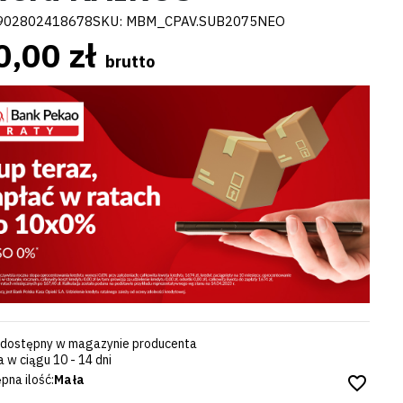
902802418678
SKU:
MBM_CPAV.SUB2075NEO
0,00 zł
brutto
 dostępny w magazynie producenta
 w ciągu 10 - 14 dni
pna ilość:
Mała
favorite_border