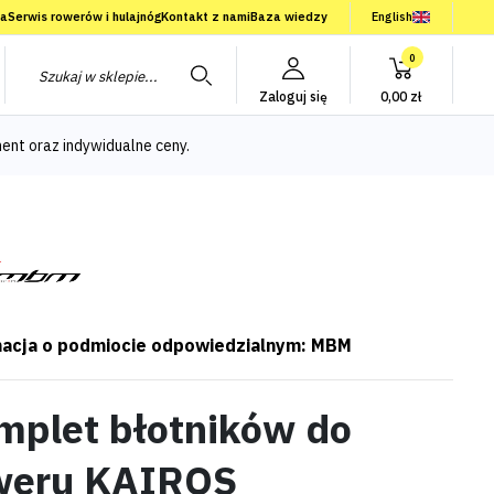
ia
Serwis rowerów i hulajnóg
Kontakt z nami
Baza wiedzy
English
0
Zaloguj się
0,00 zł
ent oraz indywidualne ceny.
acja o podmiocie odpowiedzialnym: MBM
mplet błotników do
weru KAIROS