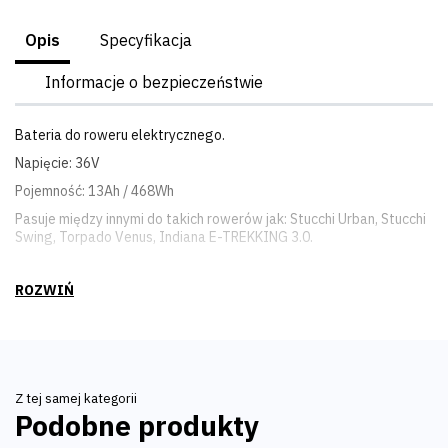
Opis
Specyfikacja
Informacje o bezpieczeństwie
Bateria do roweru elektrycznego.
Napięcie: 36V
Pojemność: 13Ah / 468Wh
Pasuje między innymi do takich rowerów jak: Stucchi Urban, Stucchi
Swing, Torpado Venus, Indiana E-TREKKING 3.0.
Z tej samej kategorii
Podobne produkty