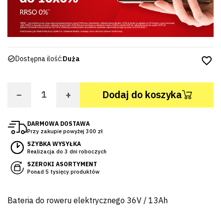
Dostępna ilość:
Duża
favorite_border
−
+
Dodaj do koszyka
DARMOWA DOSTAWA
Przy zakupie powyżej 300 zł
SZYBKA WYSYŁKA
Realizacja do 3 dni roboczych
SZEROKI ASORTYMENT
Ponad 5 tysięcy produktów
Bateria do roweru elektrycznego 36V / 13Ah