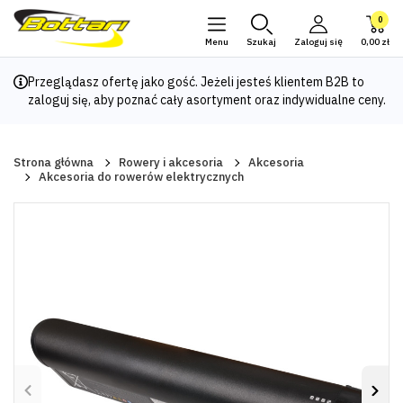
0
Menu
Szukaj
Zaloguj się
0,00 zł
Przeglądasz ofertę jako gość. Jeżeli jesteś klientem B2B to
zaloguj się
, aby poznać cały asortyment oraz indywidualne ceny.
Strona główna
Rowery i akcesoria
Akcesoria
Akcesoria do rowerów elektrycznych
Poprzedni
Nas