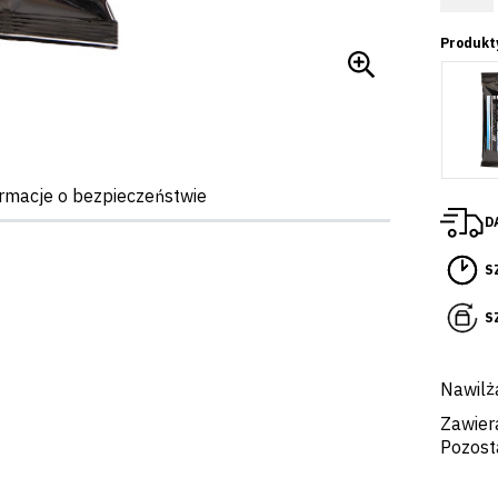
Produkt
rmacje o bezpieczeństwie
D
S
S
Nawilż
Zawiera
Pozost