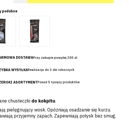
y podobne
ARMOWA DOSTAWA
Przy zakupie powyżej 300 zł
ZYBKA WYSYŁKA
Realizacja do 3 dni roboczych
ZEROKI ASORTYMENT
Ponad 5 tysięcy produktów
ane chusteczki
do kokpitu
.
ją pielęgnujący wosk. Opóźniają osadzanie się kurzu.
awiają przyjemny zapach. Zapewniają połysk bez smug.