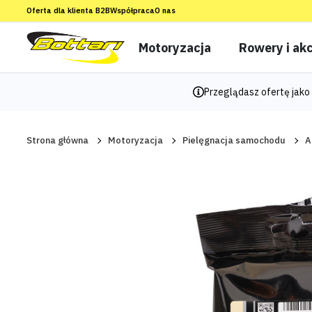
Oferta dla klienta B2B
Współpraca
O nas
Motoryzacja
Rowery i akc
Przeglądasz ofertę jako 
Strona główna
Motoryzacja
Pielęgnacja samochodu
A