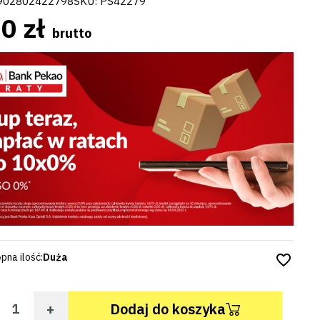
902802422798
SKU:
PS42279
0 zł
brutto
pna ilość:
Duża
favorite_border
+
Dodaj do koszyka