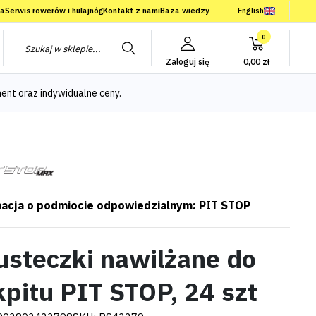
ia
Serwis rowerów i hulajnóg
Kontakt z nami
Baza wiedzy
English
0
Zaloguj się
0,00 zł
ent oraz indywidualne ceny.
acja o podmiocie odpowiedzialnym: PIT STOP
usteczki nawilżane do
kpitu PIT STOP, 24 szt