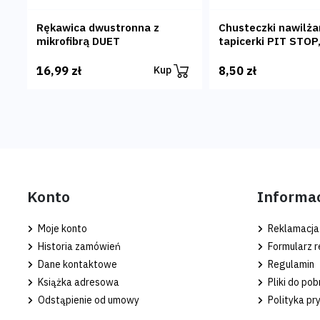
Rękawica dwustronna z
Chusteczki nawilża
mikrofibrą DUET
tapicerki PIT STOP,
16,99 zł
8,50 zł
Kup
Konto
Informa
Moje konto
Reklamacja
Historia zamówień
Formularz r
Dane kontaktowe
Regulamin
Książka adresowa
Pliki do pob
Odstąpienie od umowy
Polityka pr