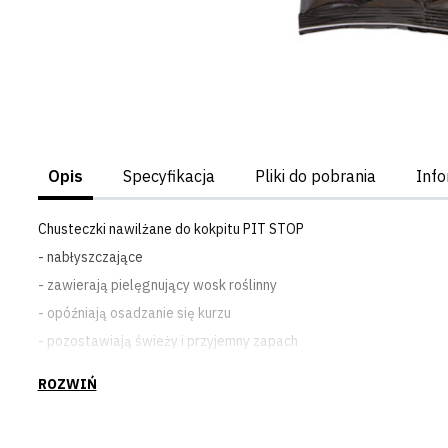
Opis
Specyfikacja
Pliki do pobrania
Info
Chusteczki nawilżane do kokpitu PIT STOP
- nabłyszczające
- zawierają pielęgnujący wosk roślinny
- opóźniają osadzanie się kurzu
- pozostawiają świeży i przyjemny zapach
- mocna i wytrzymała powierzchnia ściereczki
- połysk bez smug
- zawierają 98% składników pochodzenia naturalnego