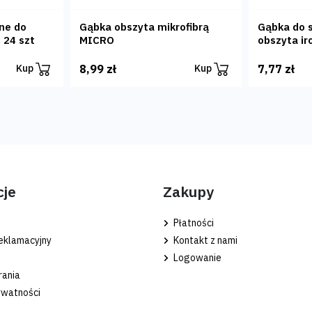
ne do
Gąbka obszyta mikrofibrą
Gąbka do 
 24 szt
MICRO
obszyta ir
8,99 zł
7,77 zł
Kup
Kup
cje
Zakupy
Płatności
eklamacyjny
Kontakt z nami
Logowanie
rania
ywatności