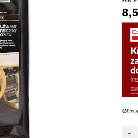
EAN:
5
8,5
Dostę
−