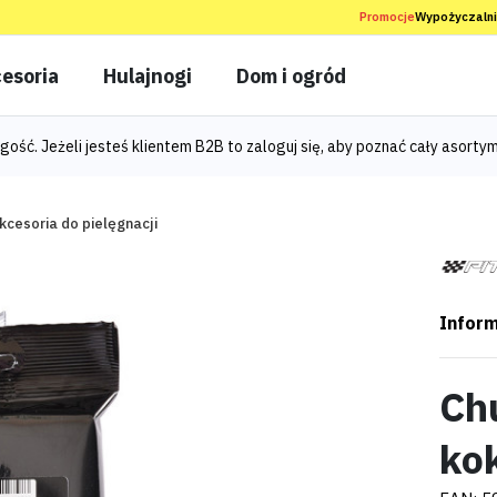
Promocje
Wypożyczaln
esoria
Hulajnogi
Dom i ogród
gość. Jeżeli jesteś klientem B2B to
zaloguj się
, aby poznać cały asortym
kcesoria do pielęgnacji
Inform
Ch
ko