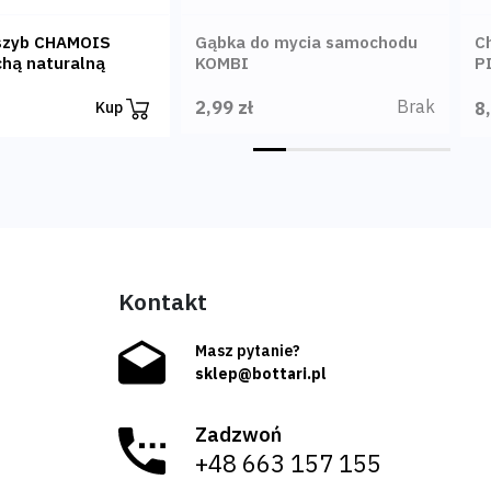
szyb CHAMOIS
Gąbka do mycia samochodu
C
chą naturalną
KOMBI
P
Brak
2,99 zł
8
Kup
Kontakt
Masz pytanie?
sklep@bottari.pl
Zadzwoń
+48 663 157 155